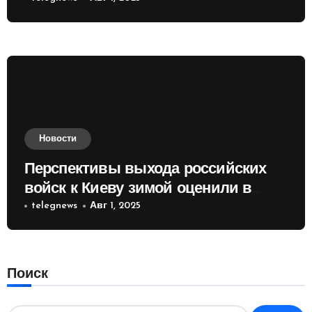
Новости
Перспективы выхода российских
войск к Киеву зимой оценили в
России
telegnews
Авг 1, 2025
Поиск