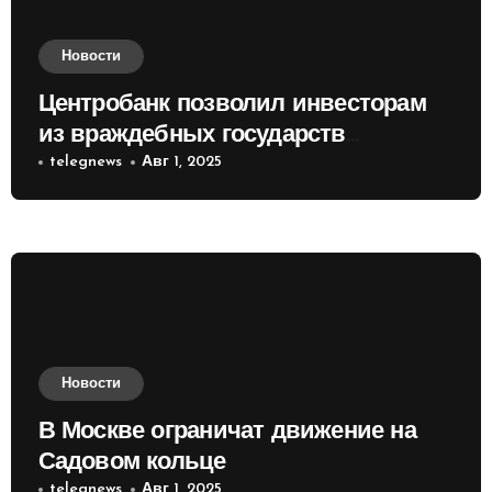
Новости
Центробанк позволил инвесторам
из враждебных государств
приобретать валюту
telegnews
Авг 1, 2025
Новости
В Москве ограничат движение на
Садовом кольце
telegnews
Авг 1, 2025