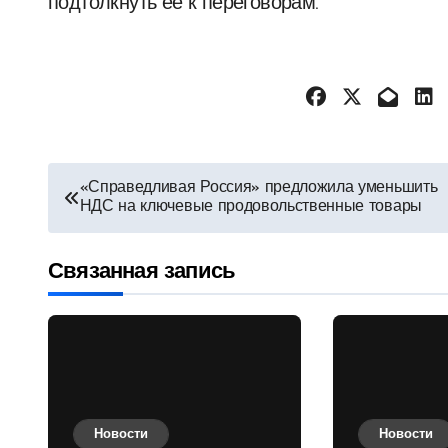
подтолкнуть её к переговорам.
Навигация
«Справедливая Россия» предложила уменьшить
НДС на ключевые продовольственные товары
по
записям
Связанная запись
Новости
Новости