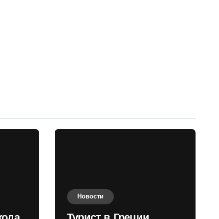
Новости
хода
Турист в Греции