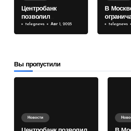
Центробанк
В Москв
позволил
огранич
инвесторам из
telegnews
Авг 1, 2025
движени
telegnews
враждебных
Садовом
государств
приобретать
валюту
Вы пропустили
Новости
Ново
Центробанк позволил
В Мо