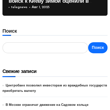
войск к Киеву зимой оценили в
России
telegnews
Авг 1, 2025
Поиск
Поиск
Свежие записи
Центробанк позволил инвесторам из враждебных государств
приобретать валюту
В Москве ограничат движение на Садовом кольце