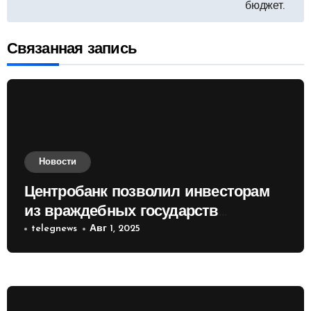
бюджет.
записям
Связанная запись
Новости
Центробанк позволил инвесторам
из враждебных государств
приобретать валюту
telegnews
Авг 1, 2025