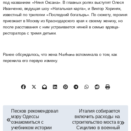
под названием «Няня Оксана». В главных ролях выступят Олеся
Иванченко, ведущая шоу «Натальная карта», и Виктор Хориняк,
известный по трилогии «Последний богатырь». По сюжету, героиня
приезжает в Москву из Краснодарского края к своему жениху, но
после расставания с ним устраивается няней в семью вдовца-
ресторатора с тремя детьми.
Ранее обсуждалось, что жена Nathana вспоминала о том, как
пережила его первую измену.
Навигация
Песков рекомендовал
Италия собирается
мэру Одессы
включить расходы на
по
ознакомиться с
строительство моста в
учебником истории
Сицилию в военный