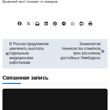
Крымский мост огнемет от комаров.
Навигация
В России предложили
Знаменитая
увеличить выплаты
теннисистка отметила
по
отдельным
трех россиянок,
медицинским
достойных Уимблдона.
работникам
записям
Связанная запись