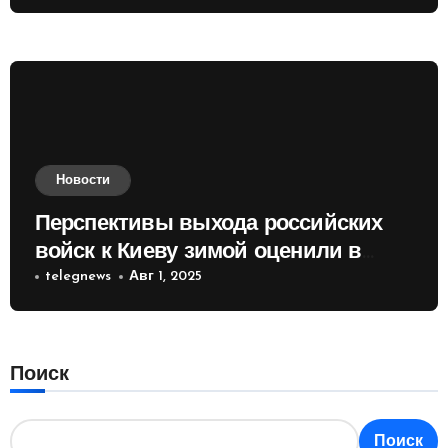
Новости
Перспективы выхода российских
войск к Киеву зимой оценили в
России
telegnews
Авг 1, 2025
Поиск
Поиск