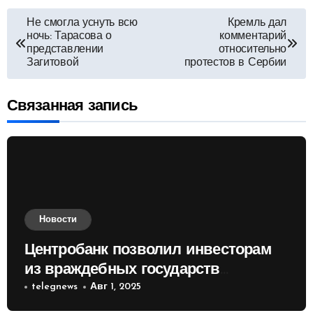
Навигация
Не смогла уснуть всю
Кремль дал
ночь: Тарасова о
комментарий
по
представлении
относительно
Загитовой
протестов в Сербии
записям
Связанная запись
Новости
Центробанк позволил инвесторам
из враждебных государств
приобретать валюту
telegnews
Авг 1, 2025