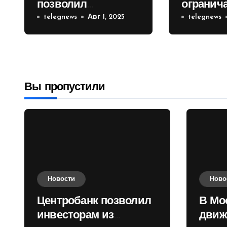
позволил
огранич
инвесторам из
telegnews
Авг 1, 2025
движени
telegnews
враждебных
Садовом
государств
приобретать
валюту
Вы пропустили
Новости
Ново
Центробанк позволил
В Мо
инвесторам из
движ