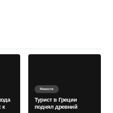
Новости
хода
Турист в Греции
 к
поднял древний