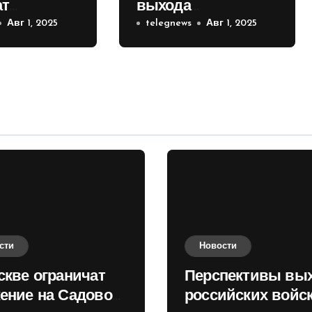
ат
выхода
е на
Авг 1, 2025
российских войск к
telegnews
Авг 1, 2025
 кольце
Киеву зимой
оценили в России
сти
Новости
скве ограничат
Перспективы вы
ение на Садовом
российских войск