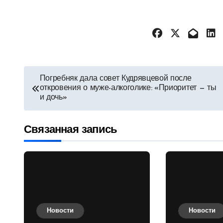
Навигация
Погребняк дала совет Кудрявцевой после
откровения о муже-алкоголике: «Приоритет — ты
по
и дочь»
записям
Связанная запись
Новости
Новости