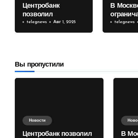
Центробанк
В Москв
позволил
огранич
инвесторам из
telegnews
Авг 1, 2025
движени
telegnews
враждебных
Садовом
государств
приобретать
валюту
Вы пропустили
Новости
Ново
Центробанк позволил
В Мо