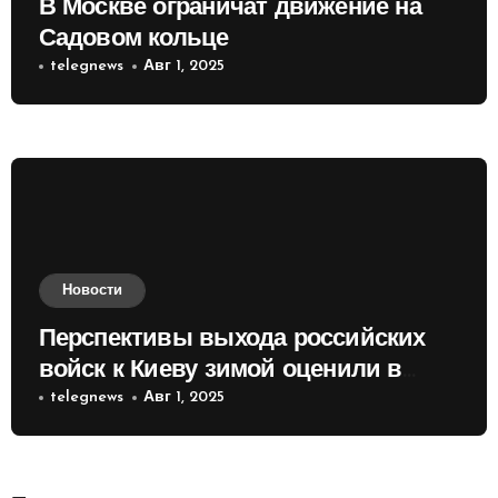
В Москве ограничат движение на
Садовом кольце
telegnews
Авг 1, 2025
Новости
Перспективы выхода российских
войск к Киеву зимой оценили в
России
telegnews
Авг 1, 2025