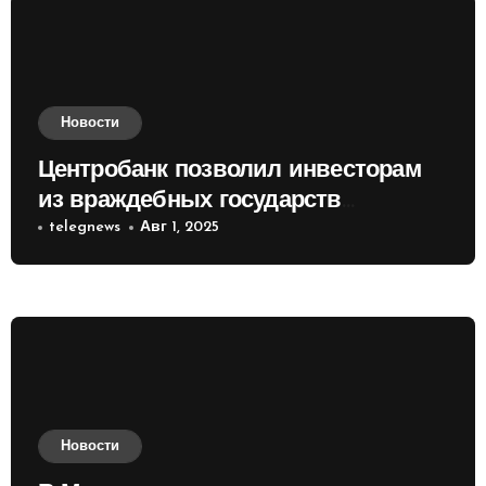
Новости
Центробанк позволил инвесторам
из враждебных государств
приобретать валюту
telegnews
Авг 1, 2025
Новости