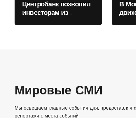
Центробанк позволил
В Мо
инвесторам из
движ
враждебных
коль
государств
приобретать валюту
Мировые СМИ
Мы освещаем главные события дня, предоставляя ф
репортажи с места событий.