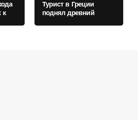
хода
Турист в Греции
 к
поднял древний
нили
мрамор для фото и
вызвал недовольство
местных жителей