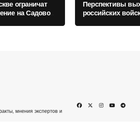
скве ограничат
Перспективы вы
ение на Садовом
российских войск
це
Киеву зимой оце
в России
акты, мнения экспертов и