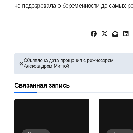
не подозревала о беременности до самых ро
Навигация
Объявлена дата прощания с режиссером
Александром Миттой
по
записям
Связанная запись