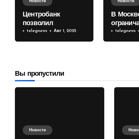
Новости
Новости
Центробанк
В Москв
позволил
огранич
инвесторам из
telegnews
Авг 1, 2025
движени
telegnews
враждебных
Садовом
государств
приобретать
валюту
Вы пропустили
Новости
Ново