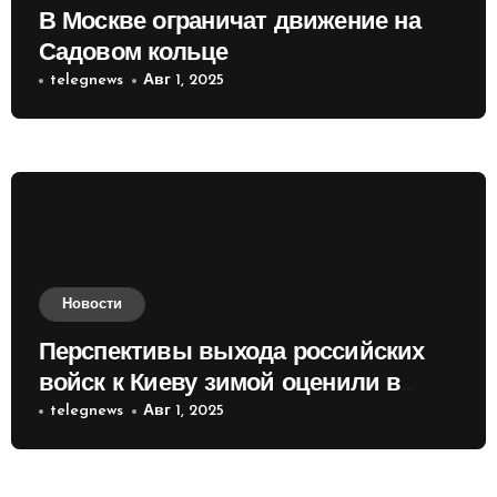
В Москве ограничат движение на
Садовом кольце
telegnews
Авг 1, 2025
Новости
Перспективы выхода российских
войск к Киеву зимой оценили в
России
telegnews
Авг 1, 2025