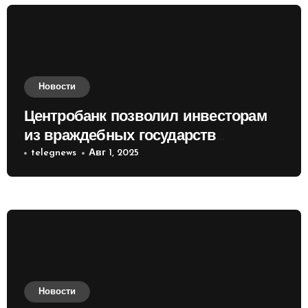
Новости
Центробанк позволил инвесторам
из враждебных государств
приобретать валюту
telegnews
Авг 1, 2025
Новости