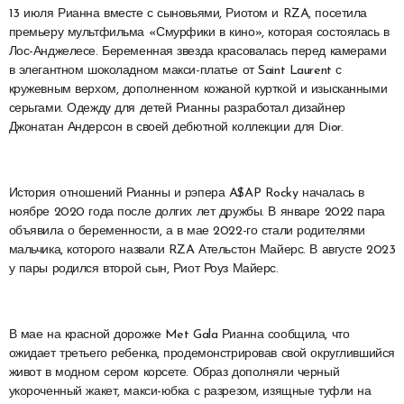
13 июля Рианна вместе с сыновьями, Риотом и RZA, посетила
премьеру мультфильма «Смурфики в кино», которая состоялась в
Лос-Анджелесе. Беременная звезда красовалась перед камерами
в элегантном шоколадном макси-платье от Saint Laurent с
кружевным верхом, дополненном кожаной курткой и изысканными
серьгами. Одежду для детей Рианны разработал дизайнер
Джонатан Андерсон в своей дебютной коллекции для Dior.
История отношений Рианны и рэпера A$AP Rocky началась в
ноябре 2020 года после долгих лет дружбы. В январе 2022 пара
объявила о беременности, а в мае 2022-го стали родителями
мальчика, которого назвали RZA Ательстон Майерс. В августе 2023
у пары родился второй сын, Риот Роуз Майерс.
В мае на красной дорожке Met Gala Рианна сообщила, что
ожидает третьего ребенка, продемонстрировав свой округлившийся
живот в модном сером корсете. Образ дополняли черный
укороченный жакет, макси-юбка с разрезом, изящные туфли на