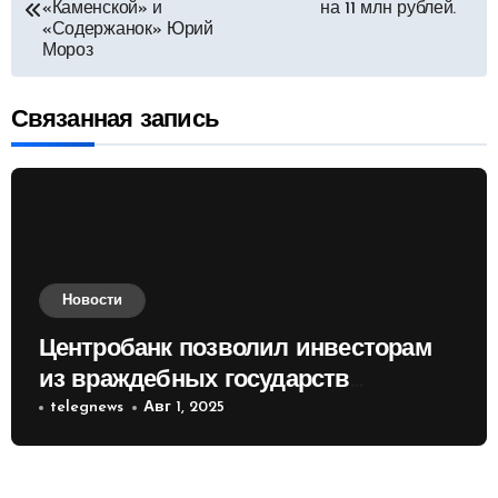
по
«Каменской» и
на 11 млн рублей.
«Содержанок» Юрий
Мороз
записям
Связанная запись
Новости
Центробанк позволил инвесторам
из враждебных государств
приобретать валюту
telegnews
Авг 1, 2025