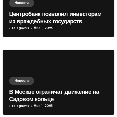
Новости
Центробанк позволил инвесторам
из враждебных государств
приобретать валюту
telegnews
Авг 1, 2025
Новости
В Москве ограничат движение на
Садовом кольце
telegnews
Авг 1, 2025