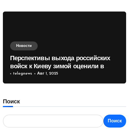
Новости
Перспективы выхода российских
войск к Киеву зимой оценили в
России
telegnews
Авг 1, 2025
Поиск
Поиск