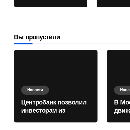
враждебных
Садовом
государств
приобретать
валюту
Вы пропустили
Новости
Ново
Центробанк позволил
В Мо
инвесторам из
движ
враждебных
коль
государств