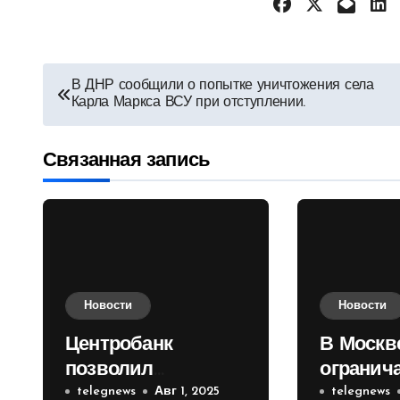
Навигация
В ДНР сообщили о попытке уничтожения села
Карла Маркса ВСУ при отступлении.
по
записям
Связанная запись
Новости
Новости
Центробанк
В Москв
позволил
огранич
инвесторам из
telegnews
Авг 1, 2025
движени
telegnews