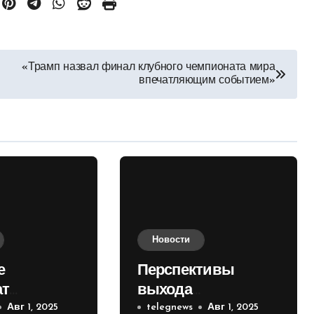
«Трамп назвал финал клубного чемпионата мира
впечатляющим событием»
Новости
е
Перспективы
ат
выхода
е на
Авг 1, 2025
российских войск к
telegnews
Авг 1, 2025