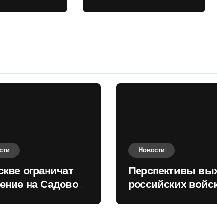
 кольце
Киеву зимой
оценили в России
сти
Новости
скве ограничат
Перспективы вы
ение на Садовом
российских войск
це
Киеву зимой оце
в России