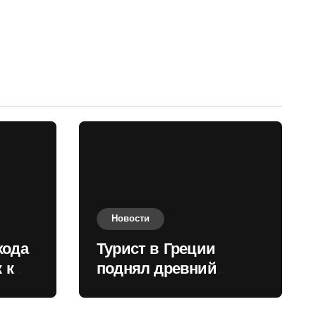
Новости
хода
Турист в Греции
 к
поднял древний
нили
мрамор для фото и
вызвал недовольство