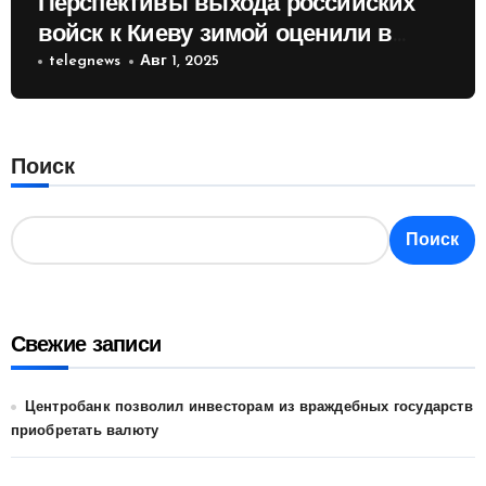
Перспективы выхода российских
войск к Киеву зимой оценили в
России
telegnews
Авг 1, 2025
Поиск
Поиск
Свежие записи
Центробанк позволил инвесторам из враждебных государств
приобретать валюту