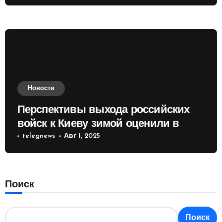
Новости
Перспективы выхода российских
войск к Киеву зимой оценили в
России
telegnews
Авг 1, 2025
Поиск
Поиск