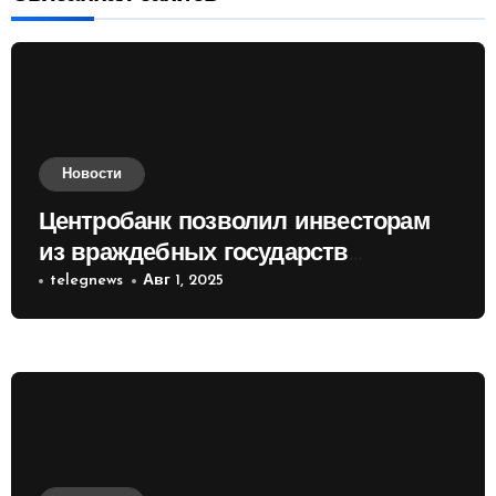
Новости
Центробанк позволил инвесторам
из враждебных государств
приобретать валюту
telegnews
Авг 1, 2025