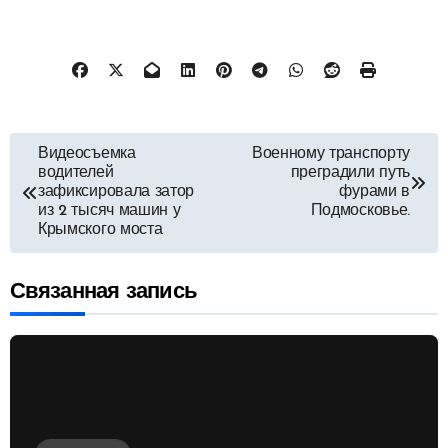
Навигация
Видеосъемка
Военному транспорту
водителей
преградили путь
по
зафиксировала затор
фурами в
из 2 тысяч машин у
Подмосковье.
Крымского моста
записям
Связанная запись