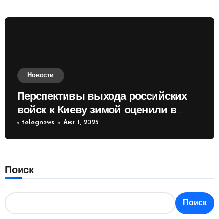
Новости
Перспективы выхода российских
войск к Киеву зимой оценили в
России
telegnews
Авг 1, 2025
Поиск
Поиск