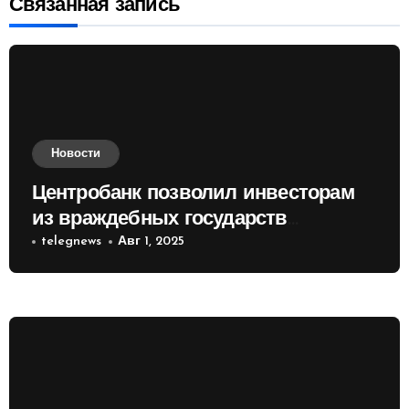
Связанная запись
Новости
Центробанк позволил инвесторам
из враждебных государств
приобретать валюту
telegnews
Авг 1, 2025