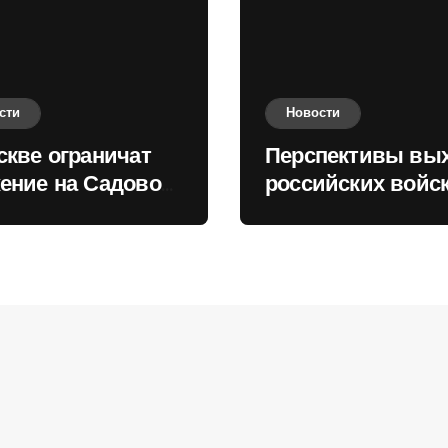
сти
Новости
скве ограничат
Перспективы вы
ение на Садовом
российских войск
це
Киеву зимой оце
в России