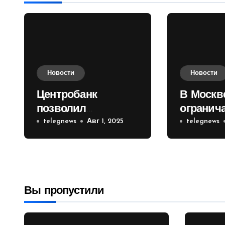
Новости
Новости
Центробанк
В Москв
позволил
огранич
инвесторам из
telegnews
Авг 1, 2025
движени
telegnews
враждебных
Садовом
государств
приобретать
валюту
Вы пропустили