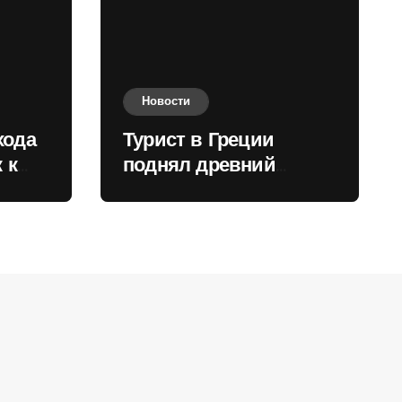
Новости
хода
Турист в Греции
 к
поднял древний
нили
мрамор для фото и
вызвал недовольство
местных жителей