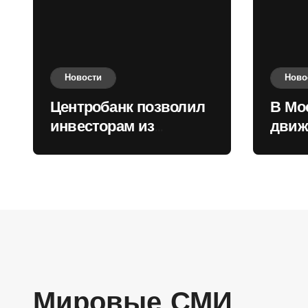
Новости
Ново
Центробанк позволил
В Мо
инвесторам из
движ
враждебных
коль
государств
приобретать валюту
Мировые СМИ