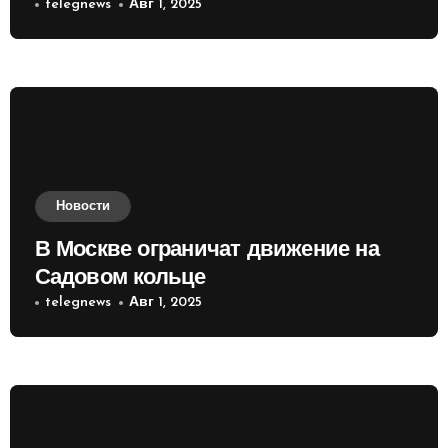
приобретать валюту
telegnews
Авг 1, 2025
Новости
В Москве ограничат движение на
Садовом кольце
telegnews
Авг 1, 2025