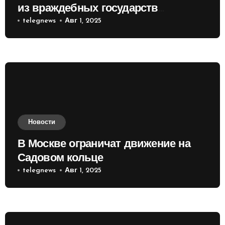
из враждебных государств
приобретать валюту
telegnews
Авг 1, 2025
Новости
В Москве ограничат движение на
Садовом кольце
telegnews
Авг 1, 2025