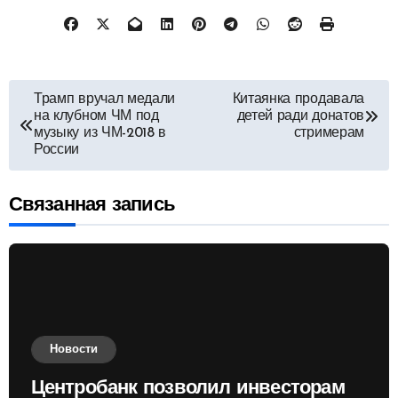
Навигация
Трамп вручал медали
Китаянка продавала
на клубном ЧМ под
детей ради донатов
по
музыку из ЧМ-2018 в
стримерам
России
записям
Связанная запись
Новости
Центробанк позволил инвесторам