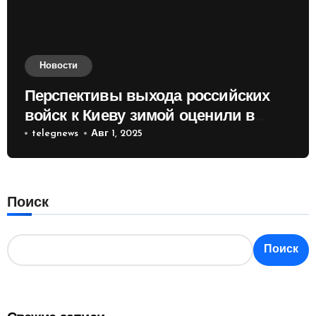
Новости
Перспективы выхода российских
войск к Киеву зимой оценили в
России
telegnews
Авг 1, 2025
Поиск
Поиск