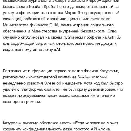
независимый журналист и эксперт в области информационной
безопасности Брайан Кребс. По его данным, ответственный за
утечку информации оказывается Марко Элез, государственный
служащий, работавший с конфиденциальными системами
Министерства финансов США, Администрации социального
обеспечения и Министерства внутренней безопасности. Элез
случайно опубликовал на своем публичном профиле на GitHub
код, содержащий секретный ключ, который позволял доступ к
искусственному интеллекту xAI.
Разглашение информации первое заметил Филипп Катурельи,
руководитель консалтинговой компании Seralys, который
немедленно известил Элезе об инциденте. Хотя код был быстро
удалён с платформы, сам ключ не был сразу деактивирован, что
позволяло злоумышленникам воспользоваться им в течение
некоторого времени.
Катурельи выразил обеспокоенность: «Если человек не может
сохранить конфиденциальность даже простого API-ключа,