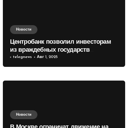
Новости
Центробанк позволил инвесторам
из враждебных государств
приобретать валюту
telegnews
Авг 1, 2025
Новости
В Москве ограничат движение на