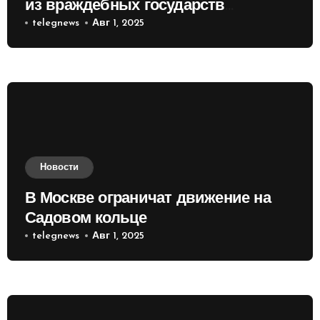
из враждебных государств
приобретать валюту
telegnews
Авг 1, 2025
Новости
В Москве ограничат движение на
Садовом кольце
telegnews
Авг 1, 2025