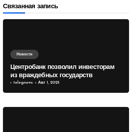
Связанная запись
Новости
Центробанк позволил инвесторам
из враждебных государств
приобретать валюту
telegnews
Авг 1, 2025