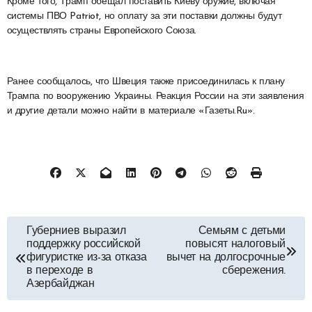
Кроме того, Трамп обещал поставить Киеву оружие, включая
системы ПВО Patriot, но оплату за эти поставки должны будут
осуществлять страны Европейского Союза.
Ранее сообщалось, что Швеция также присоединилась к плану
Трампа по вооружению Украины. Реакция России на эти заявления
и другие детали можно найти в материале «Газеты.Ru».
Навигация
Губерниев выразил
Семьям с детьми
поддержку российской
повысят налоговый
по
фигуристке из-за отказа
вычет на долгосрочные
в переходе в
сбережения.
Азербайджан
записям