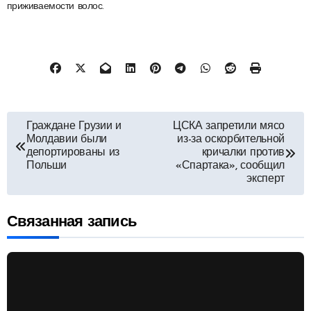
приживаемости волос.
Навигация
Граждане Грузии и
ЦСКА запретили мясо
Молдавии были
из-за оскорбительной
по
депортированы из
кричалки против
Польши
«Спартака», сообщил
эксперт
записям
Связанная запись