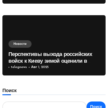
Новости
Перспективы выхода российских
войск к Киеву зимой оценили в
России
telegnews
Авг 1, 2025
Поиск
Поиск