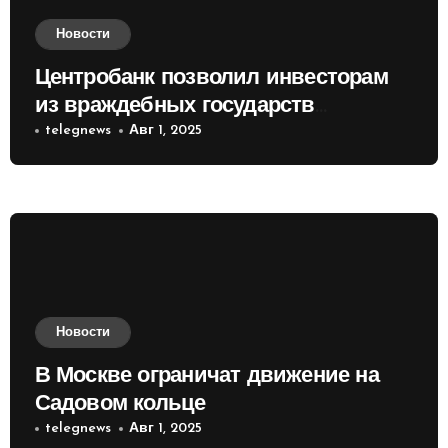
Новости
Центробанк позволил инвесторам
из враждебных государств
приобретать валюту
telegnews
Авг 1, 2025
Новости
В Москве ограничат движение на
Садовом кольце
telegnews
Авг 1, 2025