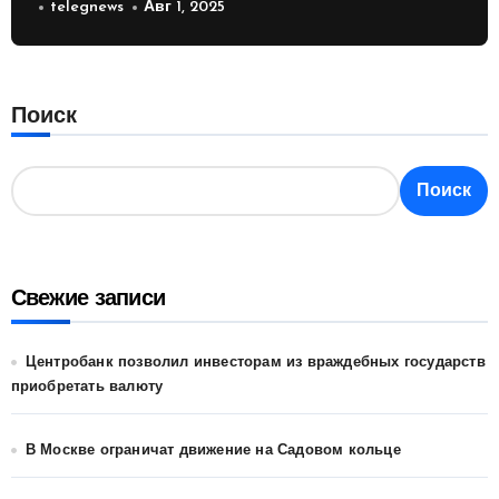
России
telegnews
Авг 1, 2025
Поиск
Поиск
Свежие записи
Центробанк позволил инвесторам из враждебных государств
приобретать валюту
В Москве ограничат движение на Садовом кольце