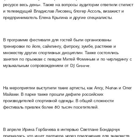
ресурсе весь день». Также на вопросы аудитории ответили стилист
и телеведущий Владислав Лисовец, блогер Ассоль, визажист и
предприниматель Елена Крыгина и другие специалисты.
В программе фестиваля для гостей были организованы
тренировки по йоге, сайклингу, фитроку, зумбе, растяжке и
множеству других спортивных дисциплин. Также состоялись
занятия по прыжкам с певцом Митей Фоминым и по чирлидингу с
музыкальным сопровождением от DJ Groove.
На мероприятии выступили такие артисты, как Алсу, Natan и Олег
Майами. В парке также прошли дефиле российских
производителей спортивной одежды. В общей сложности
фестиваль привлек более 80 тысяч посетителей.
В апреле Ирина Горбачева в интервью Светлане Бондарчук
призналась, что ищет партнера через приложения для знакомств,