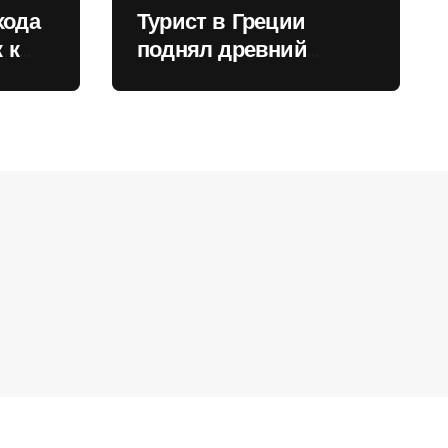
хода
Турист в Греции
 к
поднял древний
нили
мрамор для фото и
вызвал недовольство
местных жителей