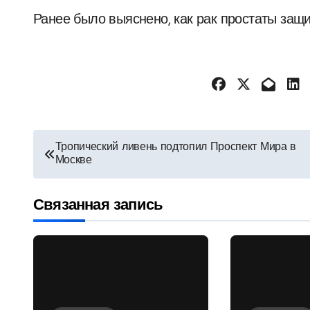
Ранее было выяснено, как рак простаты защи
Навигация
Тропический ливень подтопил Проспект Мира в
Москве
по
записям
Связанная запись