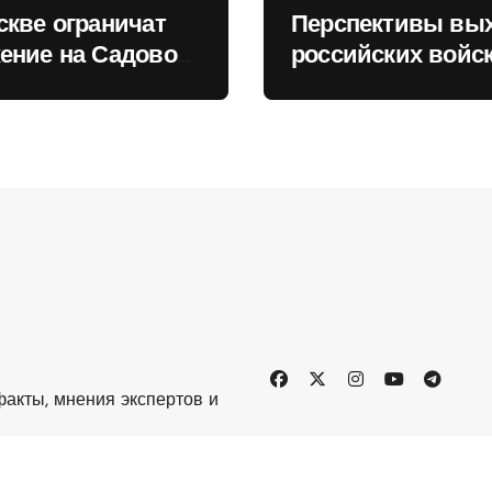
скве ограничат
Перспективы вы
ение на Садовом
российских войск
це
Киеву зимой оце
в России
акты, мнения экспертов и