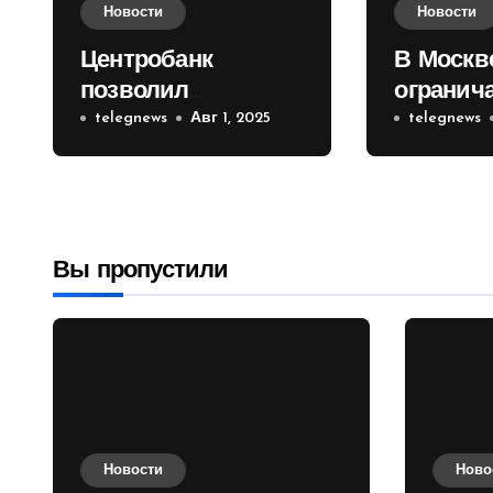
Новости
Новости
Центробанк
В Москв
позволил
огранич
инвесторам из
telegnews
Авг 1, 2025
движени
telegnews
враждебных
Садовом
государств
приобретать
валюту
Вы пропустили
Новости
Ново