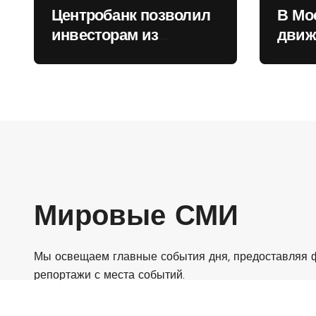
Центробанк позволил
В Мо
инвесторам из
движ
враждебных
коль
государств
приобретать валюту
Мировые СМИ
Мы освещаем главные события дня, предоставляя ф
репортажи с места событий.