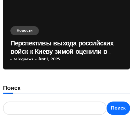
Новости
Перспективы выхода российских
войск к Киеву зимой оценили в
России
telegnews
Авг 1, 2025
Поиск
Поиск