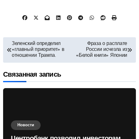
Навигация
Зеленский определил
Фраза о расплате
«главный приоритет» в
России исчезла из
по
отношении Трампа.
«Белой книги» Японии
записям
Связанная запись
Новости
Центробанк позволил инвесторам