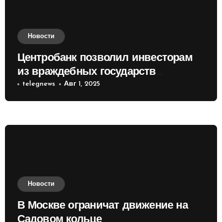
Новости
Центробанк позволил инвесторам
из враждебных государств
приобретать валюту
telegnews
Авг 1, 2025
Новости
В Москве ограничат движение на
Садовом кольце