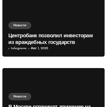
Новости
Центробанк позволил инвесторам
из враждебных государств
приобретать валюту
telegnews
Авг 1, 2025
Новости