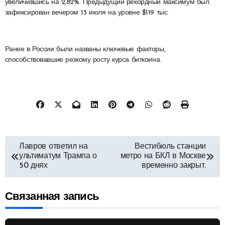
увеличившись на 2,82%. Предыдущий рекордный максимум был
зафиксирован вечером 13 июля на уровне $119 тыс.
Ранее в России были названы ключевые факторы,
способствовавшие резкому росту курса биткоина.
Навигация
Лавров ответил на
Вестибюль станции
ультиматум Трампа о
метро на БКЛ в Москве
по
50 днях
временно закрыт.
записям
Связанная запись