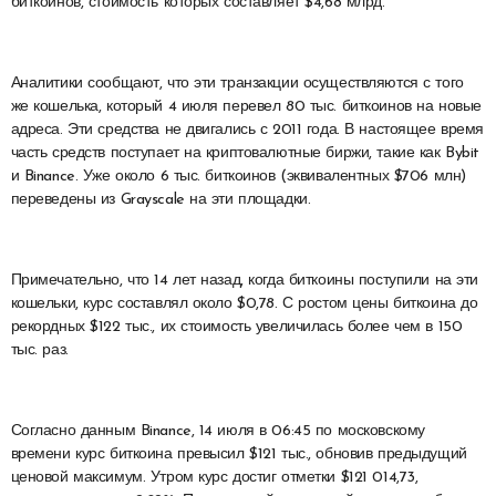
биткоинов, стоимость которых составляет $4,68 млрд.
Аналитики сообщают, что эти транзакции осуществляются с того
же кошелька, который 4 июля перевел 80 тыс. биткоинов на новые
адреса. Эти средства не двигались с 2011 года. В настоящее время
часть средств поступает на криптовалютные биржи, такие как Bybit
и Binance. Уже около 6 тыс. биткоинов (эквивалентных $706 млн)
переведены из Grayscale на эти площадки.
Примечательно, что 14 лет назад, когда биткоины поступили на эти
кошельки, курс составлял около $0,78. С ростом цены биткоина до
рекордных $122 тыс., их стоимость увеличилась более чем в 150
тыс. раз.
Согласно данным Binance, 14 июля в 06:45 по московскому
времени курс биткоина превысил $121 тыс., обновив предыдущий
ценовой максимум. Утром курс достиг отметки $121 014,73,