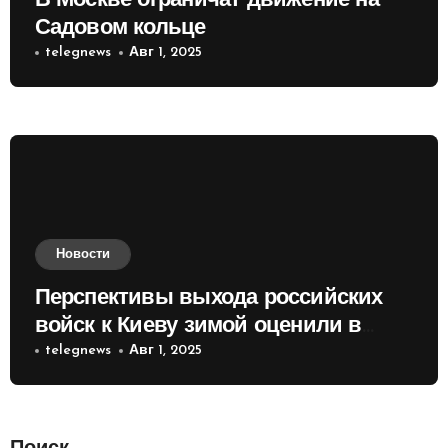
В Москве ограничат движение на
Садовом кольце
telegnews
Авг 1, 2025
Новости
Перспективы выхода российских
войск к Киеву зимой оценили в
России
telegnews
Авг 1, 2025