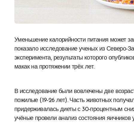
Уменьшение калорийности питания может замедлить возрастные изменения яичников, как
показало исследование ученых из Северо-За
эксперимента, результаты которого опублик
макак на протяжении трёх лет.
В исследование были вовлечены две возрастн
пожилые (19-26 лет). Часть животных получал
придерживалась диеты с 30-процентным сни
учёные провели анализ состояния яичников 