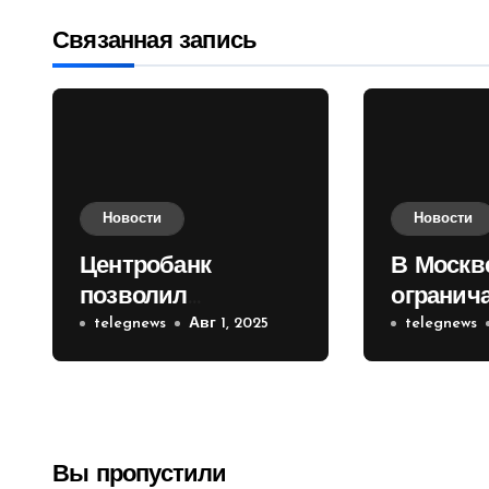
записям
Связанная запись
Новости
Новости
Центробанк
В Москв
позволил
огранич
инвесторам из
telegnews
Авг 1, 2025
движени
telegnews
враждебных
Садовом
государств
приобретать
валюту
Вы пропустили