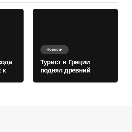
Новости
хода
Турист в Греции
 к
поднял древний
нили
мрамор для фото и
вызвал недовольство
местных жителей