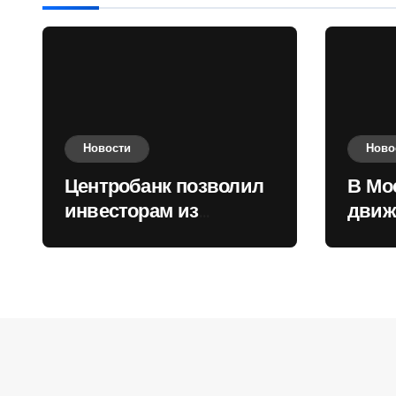
Новости
Ново
Центробанк позволил
В Мо
инвесторам из
движ
враждебных
коль
государств
приобретать валюту