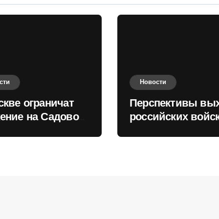
сти
Новости
скве ограничат
Перспективы вы
ение на Садовом
российских войск
це
Киеву зимой оце
в России