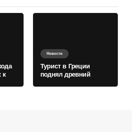
Новости
хода
Турист в Греции
 к
поднял древний
нили
мрамор для фото и
вызвал недовольство
местных жителей