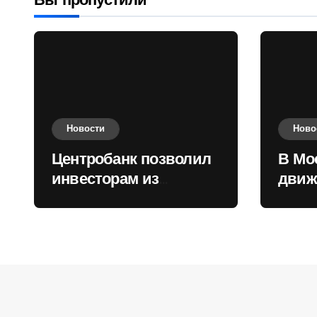
Вы пропустили
Новости
Ново
Центробанк позволил
В Мо
инвесторам из
движ
враждебных
коль
государств
приобретать валюту