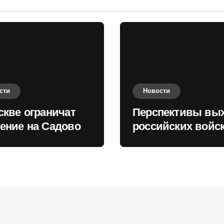
сти
Новости
скве ограничат
Перспективы вы
ение на Садовом
российских войск
це
Киеву зимой оце
в России