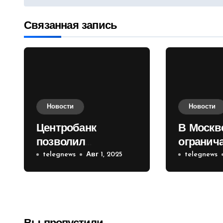
по
записям
Связанная запись
Новости
Новости
Центробанк
В Москв
позволил
огранич
инвесторам из
telegnews
Авг 1, 2025
движени
telegnews
враждебных
Садовом
государств
приобретать
валюту