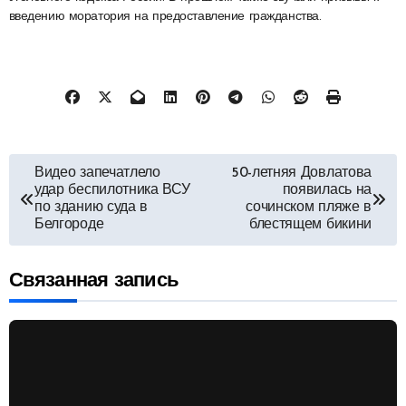
введению моратория на предоставление гражданства.
Навигация
Видео запечатлело
50-летняя Довлатова
удар беспилотника ВСУ
появилась на
по
по зданию суда в
сочинском пляже в
Белгороде
блестящем бикини
записям
Связанная запись