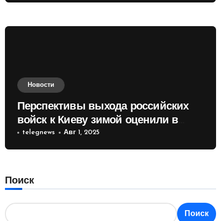
Новости
Перспективы выхода российских
войск к Киеву зимой оценили в
России
telegnews
Авг 1, 2025
Поиск
Поиск