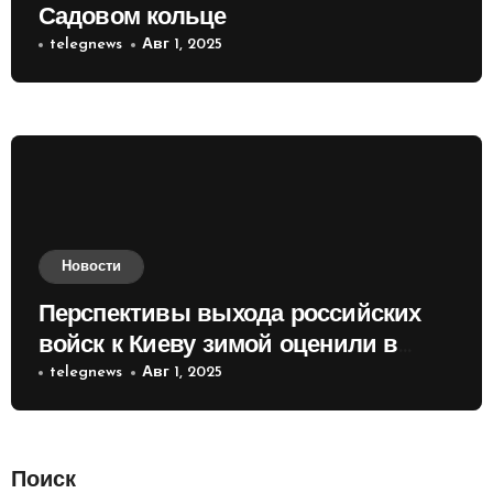
Садовом кольце
telegnews
Авг 1, 2025
Новости
Перспективы выхода российских
войск к Киеву зимой оценили в
России
telegnews
Авг 1, 2025
Поиск