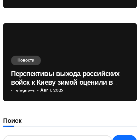
Новости
Перспективы выхода российских
войск к Киеву зимой оценили в
России
telegnews
Авг 1, 2025
Поиск