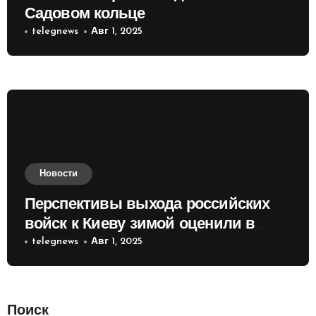
Садовом кольце
telegnews
Авг 1, 2025
Новости
Перспективы выхода российских
войск к Киеву зимой оценили в
России
telegnews
Авг 1, 2025
Поиск