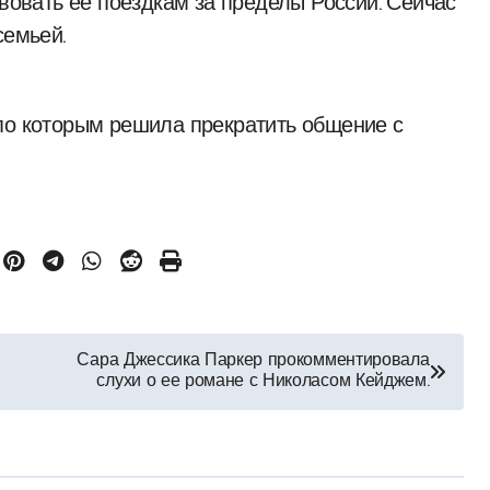
твовать её поездкам за пределы России. Сейчас
семьей.
по которым решила прекратить общение с
Сара Джессика Паркер прокомментировала
слухи о ее романе с Николасом Кейджем.