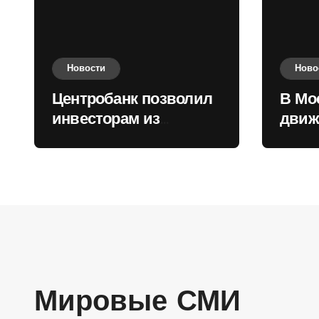
Новости
Ново
Центробанк позволил
В Мо
инвесторам из
движ
враждебных
коль
государств
приобретать валюту
Мировые СМИ