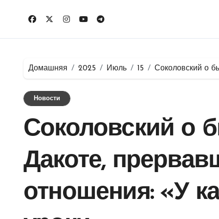
Перейти
к
содержимому
Домашняя
2025
Июль
15
Соколовский о б
Новости
Соколовский о 
Дакоте, прервав
отношения: «У к