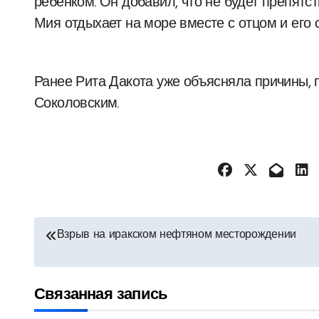
ребенком. Он добавил, что не будет препятс
Мия отдыхает на море вместе с отцом и его 
Ранее Рита Дакота уже объясняла причины, 
Соколовским.
Навигация
Взрыв на иракском нефтяном месторождении
по
записям
Связанная запись