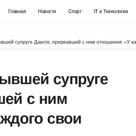
Главная
Новости
Спорт
IT и Технологии
ывшей супруге Дакоте, прервавшей с ним отношения: «У к
бывшей супруге
шей с ним
аждого свои