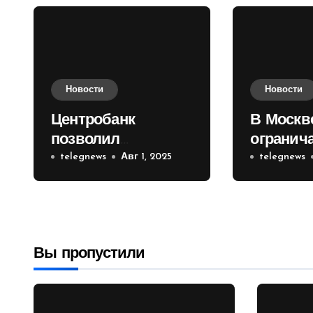
Новости
Новости
Центробанк
В Москв
позволил
огранич
инвесторам из
telegnews
Авг 1, 2025
движени
telegnews
враждебных
Садовом
государств
приобретать
валюту
Вы пропустили