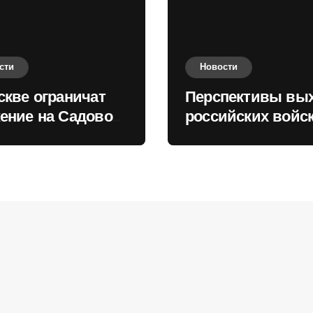
сти
Новости
скве ограничат
Перспективы вы
ение на Садовом
российских войск
це
Киеву зимой оце
в России