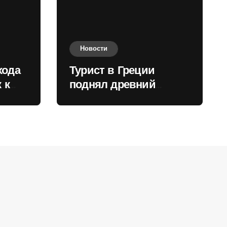
Новости
хода
Турист в Греции
 к
поднял древний
нили
мрамор для фото и
вызвал недовольство
местных жителей