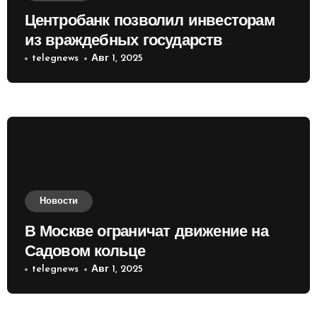
Центробанк позволил инвесторам
из враждебных государств
приобретать валюту
telegnews
Авг 1, 2025
Новости
В Москве ограничат движение на
Садовом кольце
telegnews
Авг 1, 2025