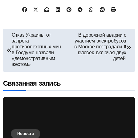
Навигация
Отказ Украины от
В дорожной аварии с
запрета
участием электробусов
по
противопехотных мин
в Москве пострадали 11
в Госдуме назвали
человек, включая двух
«демонстративным
детей.
записям
жестом»
Связанная запись
Новости