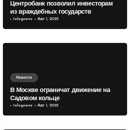
Центробанк позволил инвесторам
из враждебных государств
приобретать валюту
telegnews
Авг 1, 2025
Новости
В Москве ограничат движение на
Садовом кольце
telegnews
Авг 1, 2025