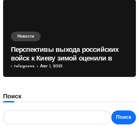
Новости
Перспективы выхода российских
войск к Киеву зимой оценили в
России
telegnews
Авг 1, 2025
Поиск
Поиск