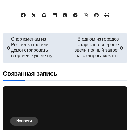
Навигация
Спортсменам из
В одном из городов
России запретили
Татарстана впервые
по
демонстрировать
ввели полный запрет
георгиевскую ленту
на электросамокаты.
записям
Связанная запись
Новости