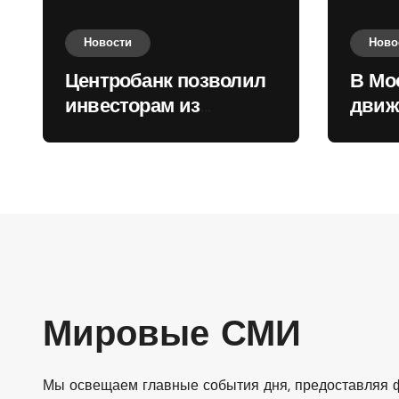
Новости
Ново
Центробанк позволил
В Мо
инвесторам из
движ
враждебных
коль
государств
приобретать валюту
Мировые СМИ
Мы освещаем главные события дня, предоставляя ф