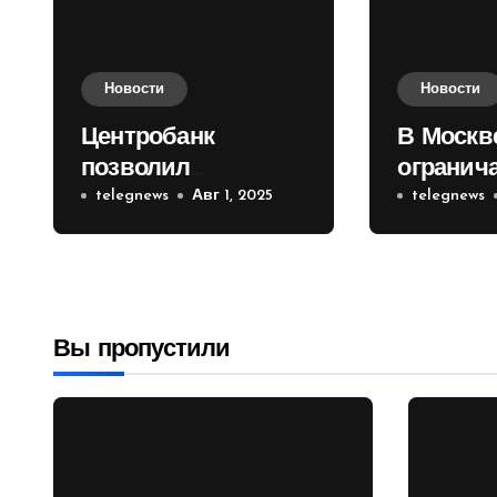
Новости
Новости
Центробанк
В Москв
позволил
огранич
инвесторам из
telegnews
Авг 1, 2025
движени
telegnews
враждебных
Садовом
государств
приобретать
валюту
Вы пропустили