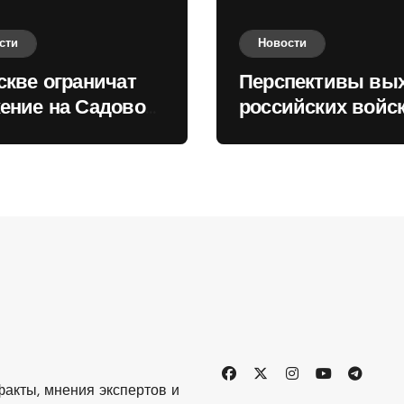
сти
Новости
скве ограничат
Перспективы вы
ение на Садовом
российских войск
це
Киеву зимой оце
в России
акты, мнения экспертов и