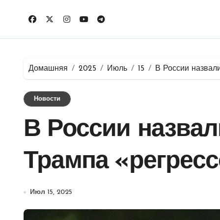
Перейти
к
содержимому
Домашняя
2025
Июль
15
В России назвал
Новости
В России назвал
Трампа «регресс
Июл 15, 2025