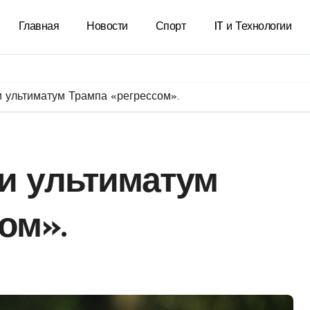
Главная
Новости
Спорт
IT и Технологии
и ультиматум Трампа «регрессом».
и ультиматум
ом».