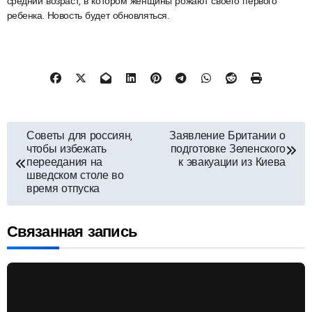
средний возраст, в котором женщины рожают своего первого
ребенка. Новость будет обновляться.
Навигация
Советы для россиян,
Заявление Британии о
чтобы избежать
подготовке Зеленского
по
переедания на
к эвакуации из Киева
шведском столе во
время отпуска
записям
Связанная запись