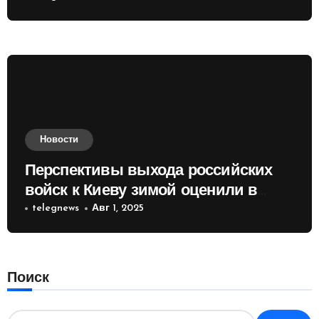
Новости
Перспективы выхода российских
войск к Киеву зимой оценили в
России
telegnews
Авг 1, 2025
Поиск