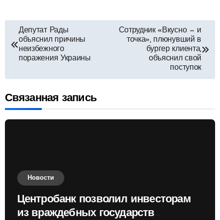
Навигация
Депутат Рады
Сотрудник «Вкусно — и
объяснил причины
точка», плюнувший в
по
неизбежного
бургер клиента,
поражения Украины
объяснил свой
поступок
записям
Связанная запись
Новости
Центробанк позволил инвесторам
из враждебных государств