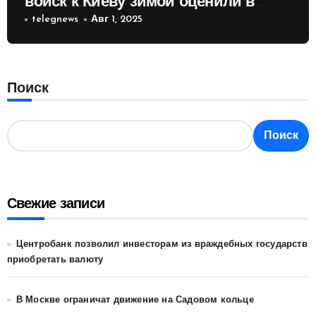
войск к Киеву зимой оценили в
России
telegnews
Авг 1, 2025
Поиск
Поиск
Свежие записи
Центробанк позволил инвесторам из враждебных государств
приобретать валюту
В Москве ограничат движение на Садовом кольце