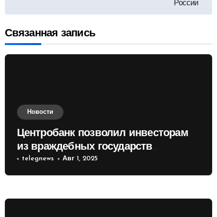
России
записям
Связанная запись
Новости
Центробанк позволил инвесторам
из враждебных государств
приобретать валюту
telegnews
Авг 1, 2025