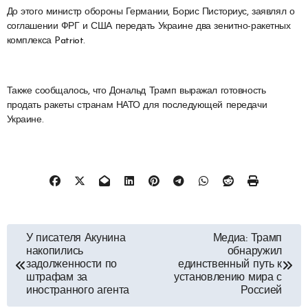
До этого министр обороны Германии, Борис Писториус, заявлял о
соглашении ФРГ и США передать Украине два зенитно-ракетных
комплекса Patriot.
Также сообщалось, что Дональд Трамп выражал готовность
продать ракеты странам НАТО для последующей передачи
Украине.
Навигация
У писателя Акунина
Медиа: Трамп
накопились
обнаружил
по
задолженности по
единственный путь к
штрафам за
установлению мира с
иностранного агента
Россией
записям