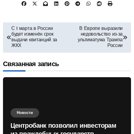
Навигация
С 1 марта в России
В Европе выразили
будет изменён срок
недовольство из-за
по
выдачи квитанций за
ультиматума Трампа
ЖКХ
России
записям
Связанная запись
Новости
Центробанк позволил инвесторам