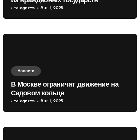
из враждебных государств
приобретать валюту
telegnews
Авг 1, 2025
Новости
В Москве ограничат движение на
Садовом кольце
telegnews
Авг 1, 2025