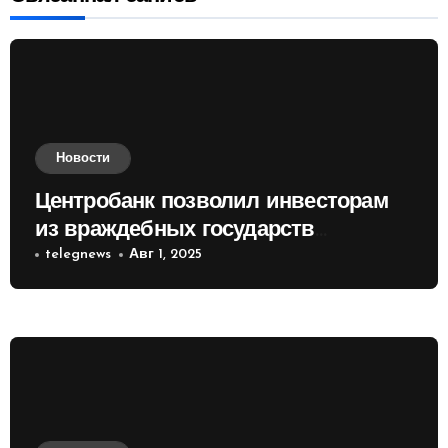
Новости
Центробанк позволил инвесторам
из враждебных государств
приобретать валюту
telegnews
Авг 1, 2025