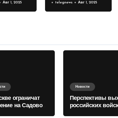
е на
Авг 1, 2025
российских войск к
telegnews
Авг 1, 2025
 кольце
Киеву зимой
оценили в России
сти
Новости
скве ограничат
Перспективы вы
ение на Садовом
российских войск
це
Киеву зимой оце