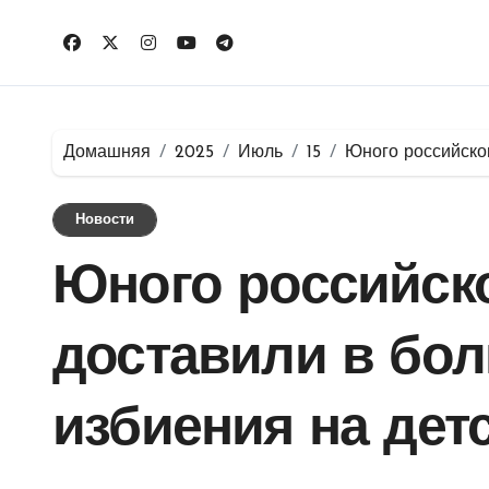
Перейти
к
содержимому
Домашняя
2025
Июль
15
Юного российског
Новости
Юного российск
доставили в бол
избиения на дет