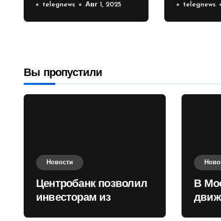
инвесторам из
telegnews
Авг 1, 2025
движени
telegnews
враждебных
Садовом
государств
приобретать
валюту
Вы пропустили
Новости
Ново
Центробанк позволил
В Мо
инвесторам из
движ
враждебных
коль