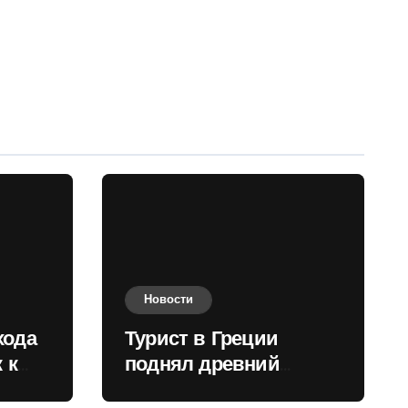
Новости
хода
Турист в Греции
 к
поднял древний
нили
мрамор для фото и