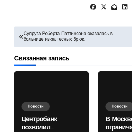
Навигация
Супруга Роберта Паттинсона оказалась в
больнице из-за тесных брюк.
по
записям
Связанная запись
Новости
Новости
Центробанк
В Москв
позволил
огранич