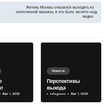
Житель Москвы отказался выходить из
затопленной машины, и это было заснято на
видео.
Новости
е
Перспективы
ат
выхода
е на
Авг 1, 2025
российских войск к
telegnews
Авг 1, 2025
 кольце
Киеву зимой