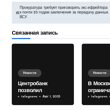
Навигация
Прокуратура требует приговорить экс-ефрейтора
к почти 25 годам заключения за передачу данных
по
ВСУ.
записям
Связанная запись
Новости
Новости
Центробанк
В Москв
позволил
огранич
инвесторам из
telegnews
Авг 1, 2025
движени
telegnews
враждебных
Садовом