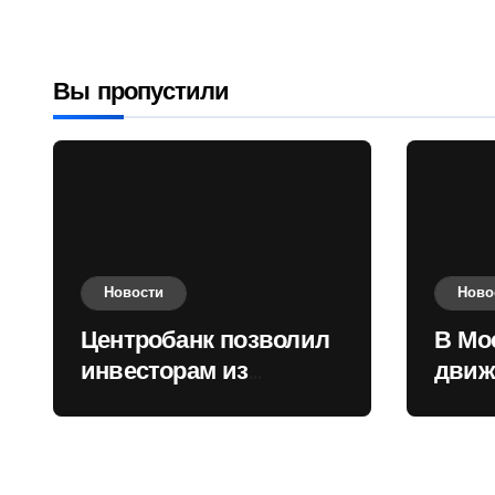
государств
приобретать
валюту
Вы пропустили
Новости
Ново
Центробанк позволил
В Мо
инвесторам из
движ
враждебных
коль
государств
приобретать валюту