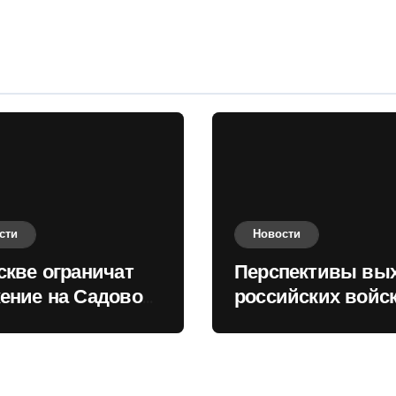
оценили в России
сти
Новости
скве ограничат
Перспективы вы
ение на Садовом
российских войск
це
Киеву зимой оце
в России