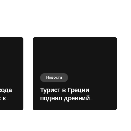
Новости
хода
Турист в Греции
 к
поднял древний
нили
мрамор для фото и
вызвал недовольство
местных жителей