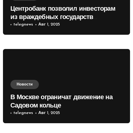
Центробанк позволил инвесторам
из враждебных государств
приобретать валюту
telegnews
Авг 1, 2025
Новости
В Москве ограничат движение на
Садовом кольце
telegnews
Авг 1, 2025