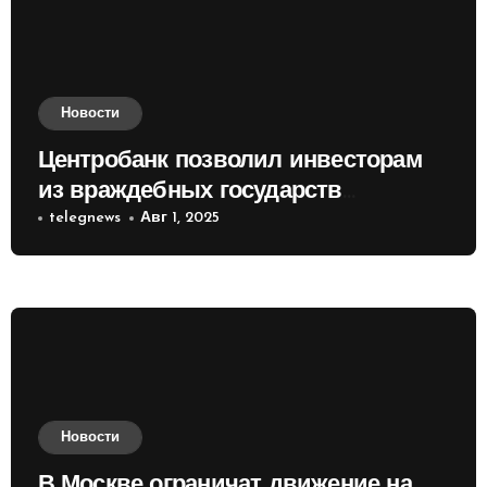
Новости
Центробанк позволил инвесторам
из враждебных государств
приобретать валюту
telegnews
Авг 1, 2025
Новости
В Москве ограничат движение на