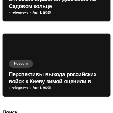
Садовом кольце
telegnews
Авг 1, 2025
Новости
Перспективы выхода российских
войск к Киеву зимой оценили в
России
telegnews
Авг 1, 2025
Поиск